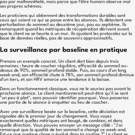
pas par malhonnêteté, mais parce que l'être humain observe mal
ses propres schémas.
Les praticiens qui obtiennent des transformations durables sont
ceux qui voient ce qui se passe entre les séances. Ils détectent une
perturbation du sommeil au deuxième jour, pas au septième. Ils
remarquent quand les métriques de récupération dérivent avant
que le client ne se heurte à un mur. Ils ajustent les protocoles sur la
base de données réelles, pas de souvenirs approximatifs.
La surveillance par baseline en pratique
Prenons un exemple concret. Un client dort bien depuis trois
semaines : heure de coucher régulière, efficacité du sommeil au-
dessus de 90%, sommeil profond stable. Puis, au cours d'un long
week-end, son efficacité chute à 78%, son sommeil profond diminue
d'un tiers, et son HRV amorce une tendance à la baisse.
Dans un fonctionnement classique, vous ne le sauriez pas avant la
prochaine séance. Le client mentionnerait peut-être qu'il se sent
"un peu à plat", sans pouvoir identifier pourquoi. Vous passeriez
une partie de la séance à enquêter au lieu de coacher.
Avec une surveillance basée sur la baseline, cette déviation est
signalée dès le premier jour du changement. Vous voyez
exactement quelles métriques ont bougé, de combien, et dans
quelle direction. Vous pouvez envoyer un message ciblé : "J'ai
remarqué que la qualité de ton sommeil a changé ce week-end.
Est-ce que quelque chose a évolué dans ta routine ?" Le client se