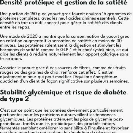
Densité protéique et gestion de la satiété
Une portion de 150 g de yaourt grec fournit environ 16 grammes de
protéines complètes, avec les neuf acides aminés essentiels. Cette
densité en fait un outil concret pour gérer la satiété des clients
entre les repas.
Une étude de 2025 a montré que la consommation de yaourt grec
en collation augmentait la sensation de satiété en moins de 30
minutes. Les protéines ralentissent la digestion et stimulent les
hormones de satiété comme le GLP-1 et la cholécystokinine, ce qui
aide les clients à réduire naturellement leur apport calorique sans
frustration.
Associer le yaourt grec à des sources de fibres, comme des fruits
rouges ou des graines de chia, renforce cet effet. C'est un
ajustement mineur qui peut modifier l'équilibre énergétique
quotidien d'un client de façon significative sur plusieurs semaines.
Stabilité glycémique et risque de diabète
de type 2
C'est sur ce point que les données deviennent particulièrement
pertinentes pour les praticiens qui surveillent les tendances
glycémiques. Les protéines atténuent les pics de glycémie post-
prandiaux, tandis que les probiotiques des produits laitiers
fermentés semblent améliorer la sensibilité à l'insuline et favoriser
une flore intestinale qui soutient la régulation du glucose de