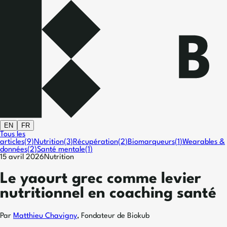
EN
FR
Tous les
articles
(
9
)
Nutrition
(
3
)
Récupération
(
2
)
Biomarqueurs
(
1
)
Wearables &
données
(
2
)
Santé mentale
(
1
)
15 avril 2026
Nutrition
Le yaourt grec comme levier
nutritionnel en coaching santé
Par
Matthieu Chavigny
,
Fondateur de Biokub